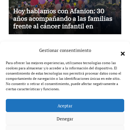
Hoy hablamos con Afanion: 30
años acompañando a las familias
frente al cáncer infantil en
Castilla-La Mancha
Gestionar consentimiento
Para ofrecer las mejores experiencias, utilizamos tecnologías como las
cookies para almacenar y/o acceder a la información del dispositivo. El
Aviso legal
consentimiento de estas tecnologías nos permitirá procesar datos como el
comportamiento de navegación o las identificaciones únicas en este sitio.
Política de privacidad
No consentir o retirar el consentimiento, puede afectar negativamente a
ciertas características y funciones.
Aceptar
Copyright © All rights reserved
|
Paper News
por
Themeansar
.
Denegar