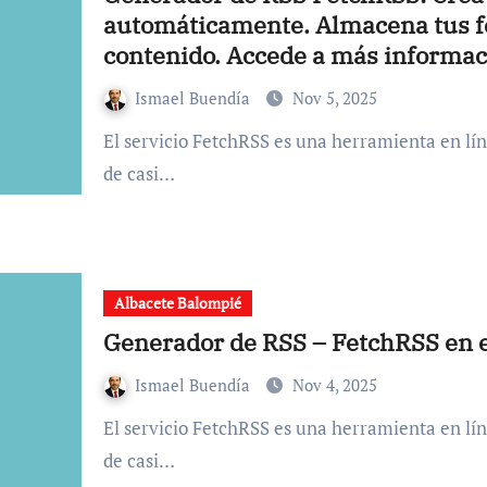
automáticamente. Almacena tus fe
contenido. Accede a más informac
preguntas frecuentes.
Ismael Buendía
Nov 5, 2025
El servicio FetchRSS es una herramienta en línea que te permite generar feeds RSS a partir
de casi…
Albacete Balompié
Generador de RSS – FetchRSS en 
Ismael Buendía
Nov 4, 2025
El servicio FetchRSS es una herramienta en línea que te permite generar feeds RSS a partir
de casi…