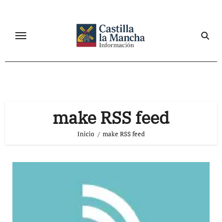
Ir
al
contenido
make RSS feed
Inicio
make RSS feed