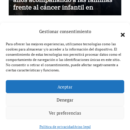
frente al cáncer infantil en
Castilla-La Mancha
Gestionar consentimiento
Para ofrecer las mejores experiencias, utilizamos tecnologías como las
cookies para almacenar y/o acceder a la información del dispositivo. El
Aviso legal
consentimiento de estas tecnologías nos permitirá procesar datos como el
comportamiento de navegación o las identificaciones únicas en este sitio.
Política de privacidad
No consentir o retirar el consentimiento, puede afectar negativamente a
ciertas características y funciones.
Aceptar
Copyright © All rights reserved
|
Paper News
por
Themeansar
.
Denegar
Ver preferencias
Política de privacidad
Aviso legal