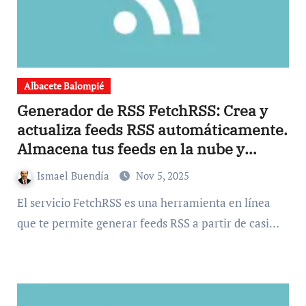
Albacete Balompié
Generador de RSS FetchRSS: Crea y
actualiza feeds RSS automáticamente.
Almacena tus feeds en la nube y
personaliza su contenido. Accede a
Ismael Buendía
Nov 5, 2025
más información en nuestra sección
El servicio FetchRSS es una herramienta en línea
de preguntas frecuentes.
que te permite generar feeds RSS a partir de casi…