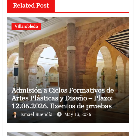
Related Post
Villarobledo
Admisión a Ciclos Formativos de
Artes Plásticas y Diseño – Plazo:
12.06.2026. Exentos de pruebas
hasta el 22 de junio.
Ismael Buendía
May 13, 2026