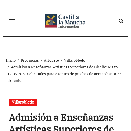
Ir
al
contenido
Inicio
Provincias
Albacete
Villarobledo
Admisión a Enseñanzas Artísticas Superiores de Diseño: Plazo
12.06.2026 Solicitudes para exentos de pruebas de acceso hasta 22
de junio.
Villarobledo
Admisión a Enseñanzas
Artísticas Superiores de