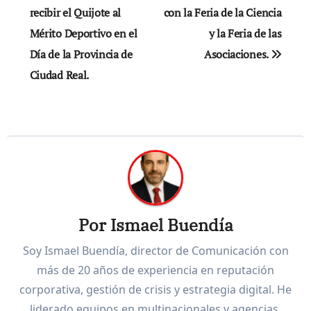
recibir el Quijote al
con la Feria de la Ciencia
entradas
Mérito Deportivo en el
y la Feria de las
Día de la Provincia de
Asociaciones.
Ciudad Real.
Por
Ismael Buendía
Soy Ismael Buendía, director de Comunicación con
más de 20 años de experiencia en reputación
corporativa, gestión de crisis y estrategia digital. He
liderado equipos en multinacionales y agencias,