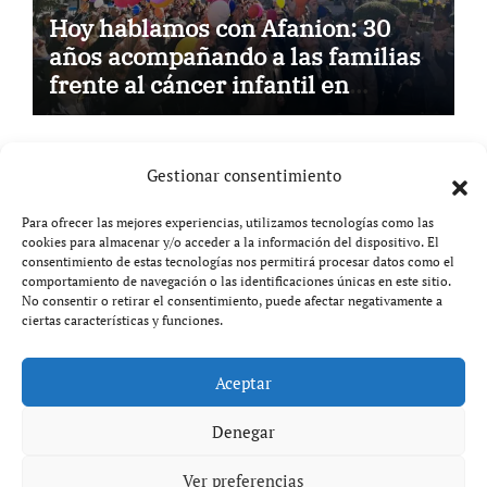
Hoy hablamos con Afanion: 30
años acompañando a las familias
frente al cáncer infantil en
Castilla-La Mancha
Gestionar consentimiento
Para ofrecer las mejores experiencias, utilizamos tecnologías como las
cookies para almacenar y/o acceder a la información del dispositivo. El
Aviso legal
consentimiento de estas tecnologías nos permitirá procesar datos como el
comportamiento de navegación o las identificaciones únicas en este sitio.
Política de privacidad
No consentir o retirar el consentimiento, puede afectar negativamente a
ciertas características y funciones.
Aceptar
Copyright © All rights reserved
|
Paper News
por
Themeansar
.
Denegar
Ver preferencias