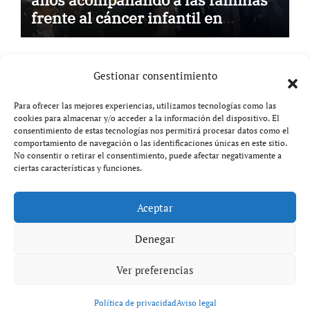
frente al cáncer infantil en
Castilla-La Mancha
Gestionar consentimiento
Para ofrecer las mejores experiencias, utilizamos tecnologías como las
cookies para almacenar y/o acceder a la información del dispositivo. El
Aviso legal
consentimiento de estas tecnologías nos permitirá procesar datos como el
comportamiento de navegación o las identificaciones únicas en este sitio.
Política de privacidad
No consentir o retirar el consentimiento, puede afectar negativamente a
ciertas características y funciones.
Aceptar
Copyright © All rights reserved
|
Paper News
por
Themeansar
.
Denegar
Ver preferencias
Política de privacidad
Aviso legal