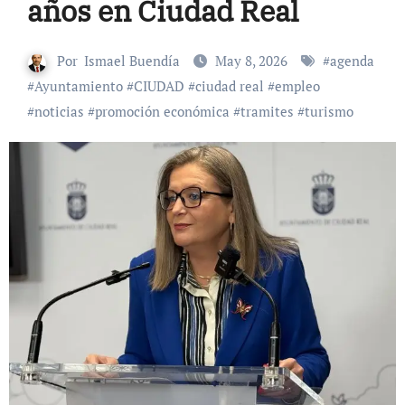
años en Ciudad Real
Por
Ismael Buendía
May 8, 2026
#
agenda
#
Ayuntamiento
#
CIUDAD
#
ciudad real
#
empleo
#
noticias
#
promoción económica
#
tramites
#
turismo