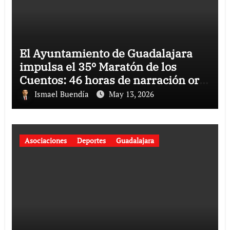
El Ayuntamiento de Guadalajara
impulsa el 35º Maratón de los
Cuentos: 46 horas de narración oral
del 12 al 14 de junio.
Ismael Buendía
May 13, 2026
Asociaciones
Deportes
Guadalajara