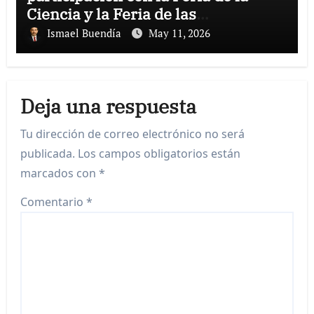
Ciencia y la Feria de las
Asociaciones.
Ismael Buendía
May 11, 2026
Deja una respuesta
Tu dirección de correo electrónico no será
publicada.
Los campos obligatorios están
marcados con
*
Comentario
*