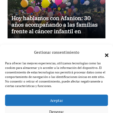
Hoy hablamos con Afanion: 30
años acompañando a las familias
frente al cáncer infantil en
Castilla-La Mancha
Gestionar consentimiento
Para ofrecer las mejores experiencias, utilizamos tecnologías como las
cookies para almacenar y/o acceder a la información del dispositivo. El
Aviso legal
consentimiento de estas tecnologías nos permitirá procesar datos como el
comportamiento de navegación o las identificaciones únicas en este sitio.
No consentir o retirar el consentimiento, puede afectar negativamente a
Política de privacidad
ciertas características y funciones.
Aceptar
Copyright © All rights reserved
|
Paper News
por
Themeansar
.
Denegar