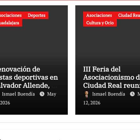
sociaciones
Deportes
Asociaciones
Ciudad Rea
uadalajara
Cultura y Ocio
enovación de
III Feria del
stas deportivas en
Asociacionismo d
lvador Allende, La
Ciudad Real reun
mbla: mejora y
a cien colectivos 
Ismael Buendía
May
Ismael Buendía
mento del deporte
próximo sábado
 2026
12, 2026
 Guadalajara