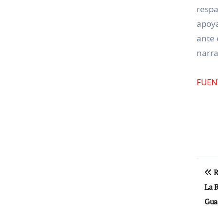
respa
apoya
ante 
narra
FUEN
Na
R
de
La 
en
Gua