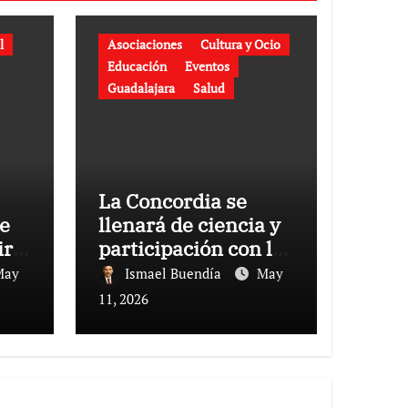
l
Asociaciones
Cultura y Ocio
Educación
Eventos
Guadalajara
Salud
La Concordia se
e
llenará de ciencia y
irá
participación con la
el
Feria de la Ciencia y
May
Ismael Buendía
May
la Feria de las
11, 2026
Asociaciones.