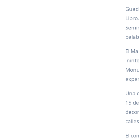
Guada
Libro
Semin
palab
El Ma
inint
Monuc
exper
Una d
15 de
decor
calle
El co