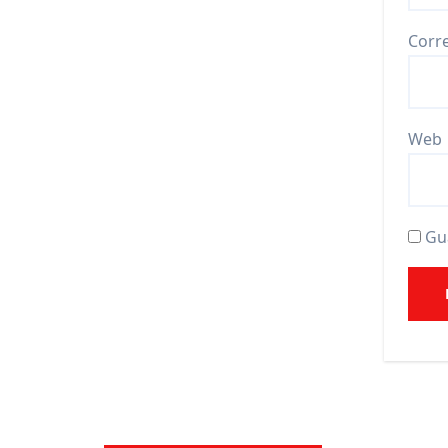
Corr
Web
Gu