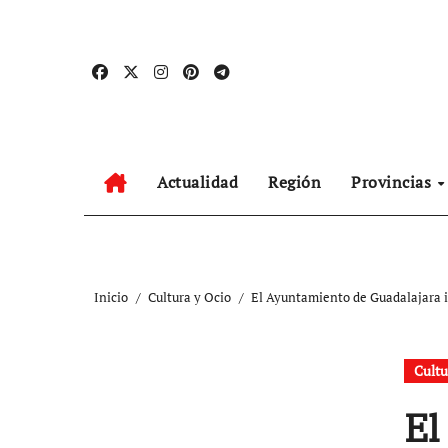
Ir
al
contenido
Actualidad
Región
Provincias
Inicio
Cultura y Ocio
El Ayuntamiento de Guadalajara im
Cultu
El