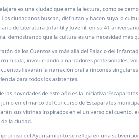
lajara es una ciudad que ama la lectura, como se demos
. Los ciudadanos buscan, disfrutan y hacen suya la cultu
ario de Literatura Infantil y Juvenil, en su 41 aniversar
ra, demostrando que la cultura es una necesidad más q
ratón de los Cuentos va más allá del Palacio del Infanta
errumpida, involucrando a narradores profesionales, vol
uentos llevarán la narración oral a rincones singulares 
iencia para todos los asistentes.
e las novedades de este año es la iniciativa ‘Escaparates 
 junio en el marco del Concurso de Escaparates municipa
arán sus vitrinas inspirados en el universo del cuento, e
s de la ciudad.
mpromiso del Ayuntamiento se refleja en una subvenció