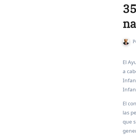
35
na
P
El Ayuntamiento de Guadalajara ha presentado la 35ª edición del Maratón de los Cuentos, que se llevará
a cab
Infan
Infan
El co
las p
que s
gener