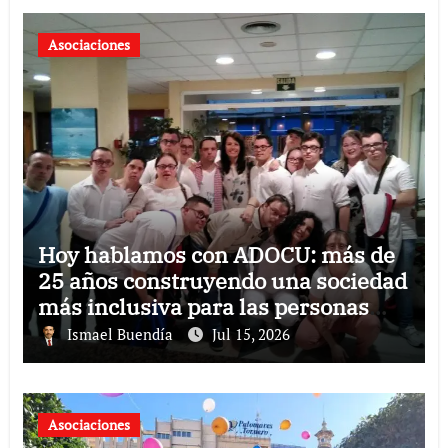
Asociaciones
Hoy hablamos con ADOCU: más de
25 años construyendo una sociedad
más inclusiva para las personas
con síndrome de Down
Ismael Buendía
Jul 15, 2026
Asociaciones