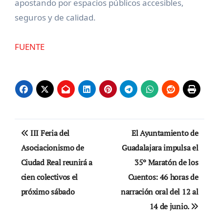
apostando por espacios públicos accesibles,
seguros y de calidad.
FUENTE
Navegación
III Feria del
El Ayuntamiento de
de
Asociacionismo de
Guadalajara impulsa el
Ciudad Real reunirá a
35º Maratón de los
entradas
cien colectivos el
Cuentos: 46 horas de
próximo sábado
narración oral del 12 al
14 de junio.